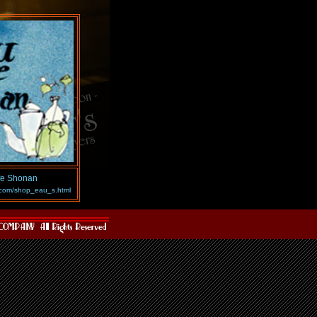
fe Shonan
.com/shop_eau_s.html