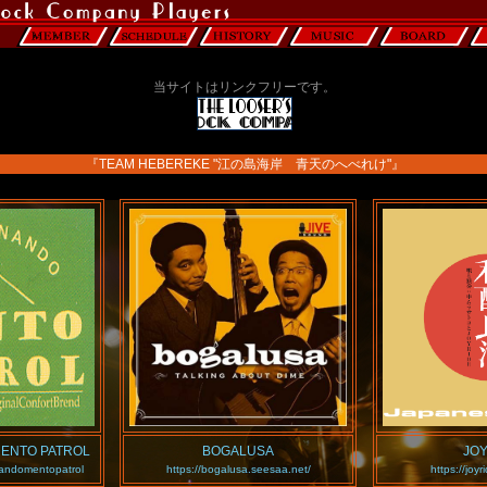
当サイトはリンクフリーです。
『TEAM HEBEREKE "江の島海岸 青天のへべれけ"』
ENTO PATROL
BOGALUSA
JO
andomentopatrol
https://bogalusa.seesaa.net/
https://joyri