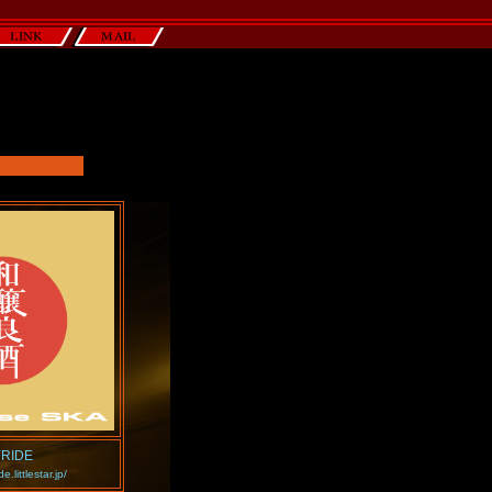
YRIDE
de.littlestar.jp/