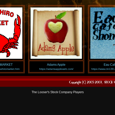
 MARKET
Adams Apple
Eau Ca
shiromarket.htm
https://adamsappleweb.com/
https://www.ctn139
『Bands』
The Looser's Stock Company Players