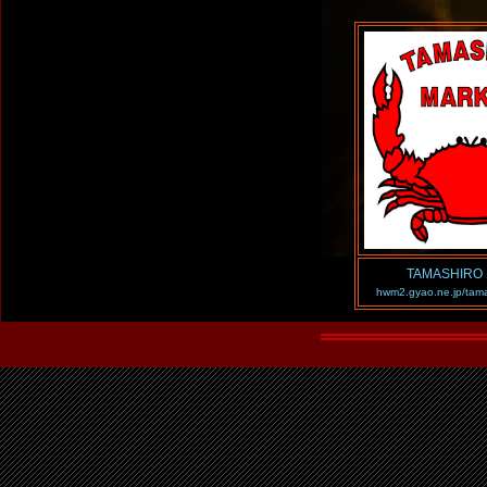
TAMASHIRO
hwm2.gyao.ne.jp/tama